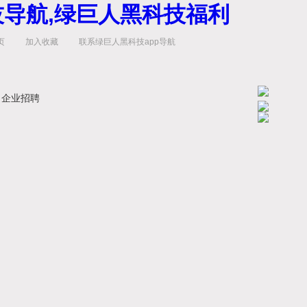
技导航,绿巨人黑科技福利
页
加入收藏
联系绿巨人黑科技app导航
企业招聘