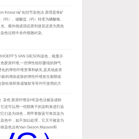
 Von Kossa’s矿化结节染色法 原理是将矿
）、碳酸盐（钙）转变为磷酸银、
后用日光、紫外线或强还原剂使其还原为黑色
试验染色过程中未作细胞衬染。
EFF’S VAN GIESON染色，能显示
色胶原纤维,一些弹性组织萎缩的肺气
硬化的弹性纤维变薄和缺失,及其他血管
年龄的增加皮肤的弹性纤维发生裂隙或
皮肤松弛和形成皱纹等等均可使用此方
（VG）染色 胶原纤维在HE染色法被染成粉
之外，它还可以用一些阴离子的染料来进行染
可把它们染为绿色，用甲苯胺蓝可将其染为
纤维染色中，如不加以处理，它又可被染为
染色法有Van Gieson.Masson和
。在免疫细胞化学染色中，胶原纤维由于